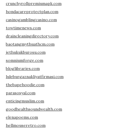
crunchyrollpremiumapk.com
hondacareprotectplan.com
casinogamblingcasino.com
towtimenews.com
draincleaningdirectory.com
baotangmythuathcm.com
jethukukburosu.com
somniumforge.com
bloglibraries.com
luleburgaznakliyatfirmasi.com
thebapehoodie.com
parasosyal.com
enticingmuslim.com
goodhealthsoundwealth.com
elenapoems.com
hellmouseretro.com