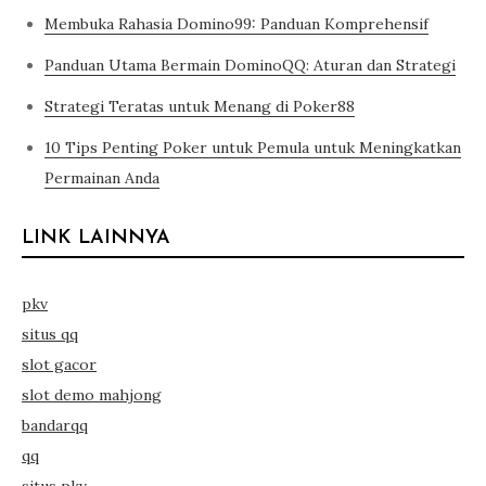
Membuka Rahasia Domino99: Panduan Komprehensif
Panduan Utama Bermain DominoQQ: Aturan dan Strategi
Strategi Teratas untuk Menang di Poker88
10 Tips Penting Poker untuk Pemula untuk Meningkatkan
Permainan Anda
LINK LAINNYA
pkv
situs qq
slot gacor
slot demo mahjong
bandarqq
qq
situs pkv