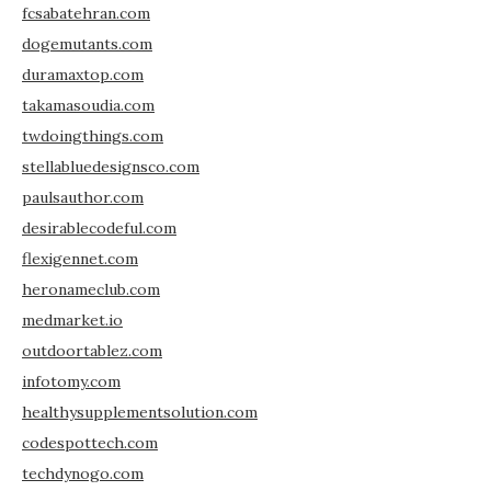
fcsabatehran.com
dogemutants.com
duramaxtop.com
takamasoudia.com
twdoingthings.com
stellabluedesignsco.com
paulsauthor.com
desirablecodeful.com
flexigennet.com
heronameclub.com
medmarket.io
outdoortablez.com
infotomy.com
healthysupplementsolution.com
codespottech.com
techdynogo.com