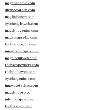
magchronicle.com
digipediatech.com
maglinkitnow.com
byteinsightweb.com
magdynogenius.com
magsynapselab.com
techtronixgen.com
innovextechpro.com
magcircuitweb.com
techscopexpert.com
techpediaweb.com
bytelabgenius.com
innovatetechco.com
magdynopro.com
infoplazapro.com
techreviveit.com