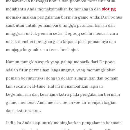
menawarkan berbagai bonus dan promosi menarik untuk
membantu Anda memaksimalkan kemenangan dan
slot pg
memaksimalkan pengalaman bermain game Anda. Dari bonus
sambutan untuk pemain baru hingga promosi harian dan
mingguan untuk pemain setia, Depoqq selalu mencari cara
untuk memberi penghargaan kepada para pemainnya dan
menjaga kegembiraan terus berlanjut.
Namun mungkin aspek yang paling menarik dari Depoqq
adalah fitur permainan langsungnya, yang memungkinkan
pemain berinteraksi dengan dealer sungguhan dan pemain
lain secara real-time. Hal ini menambahkan lapisan
kegembiraan dan keaslian ekstra pada pengalaman bermain
game, membuat Anda merasa benar-benar menjadi bagian
dari aksi tersebut.
Jadi jika Anda siap untuk meningkatkan pengalaman bermain