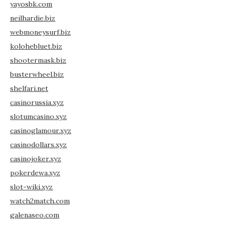
yayosbk.com
neilhardie.biz
webmoneysurf.biz
kolohebluet.biz
shootermask.biz
busterwheel.biz
shelfari.net
casinorussia.xyz
slotumcasino.xyz
casinoglamour.xyz
casinodollars.xyz
casinojoker.xyz
pokerdewa.xyz
slot-wiki.xyz
watch2match.com
galenaseo.com