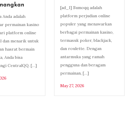
nangkan
[ad_1] Sumoqq adalah
platform perjudian online
ka Anda adalah
populer yang menawarkan
r permainan kasino
berbagai permainan kasino,
ri platform online
termasuk poker, blackjack,
l dan menarik untuk
dan roulette. Dengan
n hasrat bermain
antarmuka yang ramah
, Anda bisa
pengguna dan beragam
ngi CentralQQ. […]
permainan, […]
2026
May 27, 2026