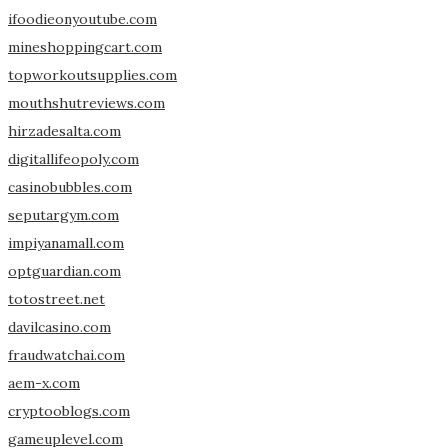
ifoodieonyoutube.com
mineshoppingcart.com
topworkoutsupplies.com
mouthshutreviews.com
hirzadesalta.com
digitallifeopoly.com
casinobubbles.com
seputargym.com
impiyanamall.com
optguardian.com
totostreet.net
davilcasino.com
fraudwatchai.com
aem-x.com
cryptooblogs.com
gameuplevel.com