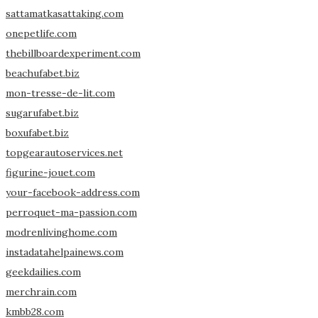
sattamatkasattaking.com
onepetlife.com
thebillboardexperiment.com
beachufabet.biz
mon-tresse-de-lit.com
sugarufabet.biz
boxufabet.biz
topgearautoservices.net
figurine-jouet.com
your-facebook-address.com
perroquet-ma-passion.com
modrenlivinghome.com
instadatahelpainews.com
geekdailies.com
merchrain.com
kmbb28.com