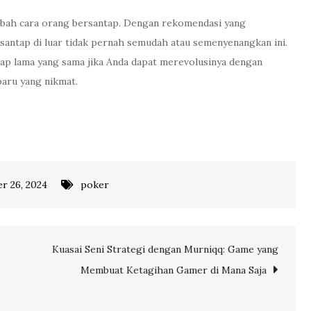
ubah cara orang bersantap. Dengan rekomendasi yang
bersantap di luar tidak pernah semudah atau semenyenangkan ini.
ap lama yang sama jika Anda dapat merevolusinya dengan
baru yang nikmat.
r 26, 2024
poker
Kuasai Seni Strategi dengan Murniqq: Game yang
Membuat Ketagihan Gamer di Mana Saja