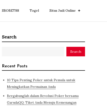
SBOBET88
Togel
Situs Judi Online
a di Indonesia untuk pengalaman bermain yang aman dan
PKV Games Terpercaya di Indonesia
Search
Search
Recent Posts
10 Tips Penting Poker untuk Pemula untuk
Meningkatkan Permainan Anda
Bergabunglah dalam Revolusi Poker bersama
GarudaQQ: Tiket Anda Menuju Kemenangan