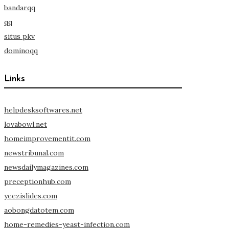
bandarqq
qq
situs pkv
dominoqq
Links
helpdesksoftwares.net
lovabowl.net
homeimprovementit.com
newstribunal.com
newsdailymagazines.com
preceptionhub.com
yeezislides.com
aobongdatotem.com
home-remedies-yeast-infection.com