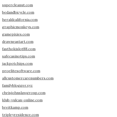
supercleanut.com
bedandbicycle.com
heraldcalifornia.com
graphicmonkeys.com
gamepixies.com
drawneastart.com
fasthokislot88.com
safecasinotips.com
jackpotchips.com
proelitesoftware.com
allcustomercarenumbers.com
familyblogger.xyz
chrisjohnslawgroup.com
klub-vulcan-online.com
breitkamp.com
tripleyresidence.com