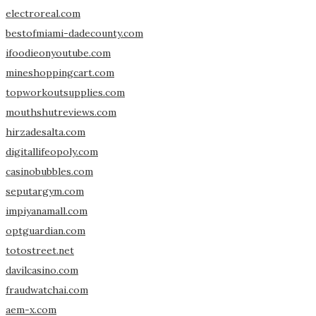
electroreal.com
bestofmiami-dadecounty.com
ifoodieonyoutube.com
mineshoppingcart.com
topworkoutsupplies.com
mouthshutreviews.com
hirzadesalta.com
digitallifeopoly.com
casinobubbles.com
seputargym.com
impiyanamall.com
optguardian.com
totostreet.net
davilcasino.com
fraudwatchai.com
aem-x.com