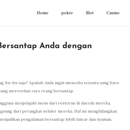
Home
poker
Slot
Casino
kumpulan daftar situs judi online terbaik dan PKV Games terpercay
an Daftar Situs Judi Online Terbaik dan 
gkan.
Bersantap Anda dengan
 itu-itu saja? Apakah Anda ingin mencoba sesuatu yang baru
yang merevolusi cara orang bersantap.
gguna menjelajahi menu dari restoran di daerah mereka,
sung dari perangkat seluler mereka. Hal ini menghilangkan
menjadikan pengalaman bersantap lebih lancar dan nyaman.