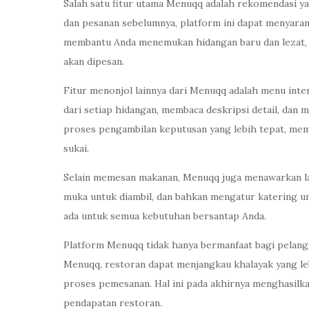
Salah satu fitur utama Menuqq adalah rekomendasi ya
dan pesanan sebelumnya, platform ini dapat menyaran
membantu Anda menemukan hidangan baru dan lezat, 
akan dipesan.
Fitur menonjol lainnya dari Menuqq adalah menu inte
dari setiap hidangan, membaca deskripsi detail, dan m
proses pengambilan keputusan yang lebih tepat, me
sukai.
Selain memesan makanan, Menuqq juga menawarkan la
muka untuk diambil, dan bahkan mengatur katering unt
ada untuk semua kebutuhan bersantap Anda.
Platform Menuqq tidak hanya bermanfaat bagi pelang
Menuqq, restoran dapat menjangkau khalayak yang leb
proses pemesanan. Hal ini pada akhirnya menghasilk
pendapatan restoran.