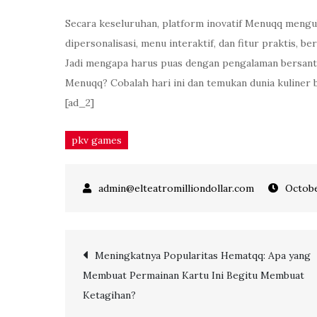
Secara keseluruhan, platform inovatif Menuqq meng
dipersonalisasi, menu interaktif, dan fitur praktis, 
Jadi mengapa harus puas dengan pengalaman bersant
Menuqq? Cobalah hari ini dan temukan dunia kuliner 
[ad_2]
pkv games
Octobe
Post
Meningkatnya Popularitas Hematqq: Apa yang
Membuat Permainan Kartu Ini Begitu Membuat
navigation
Ketagihan?