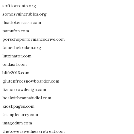
softtorrents.org
somosvulnerables.org
duatloterrassa.com
pamufon.com
porscheperformancedrive.com
tamethekraken.org
lutzinator.com
ondasrl.com
blife2016.com
glutenfreesnowboarder.com
lizmorrowdesign.com
healwithcannabidiol.com
kioskpages.com
trianglecurry.com
imagedum.com
thetowerswellnessretreat.com