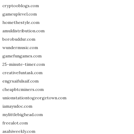
cryptooblogs.com
gameuplevel.com
homethestyle.com
amuldistribution.com
borobuddur.com
wundermusic.com
gamefungames.com
25-minute-timer.com
creativefuntask.com
engrsaifulsaif.com
cheapbtcminers.com
unionstationtogeorgetown.com
iamayudoc.com
mylittlebighead.com
freealot.com
asahiweekly.com