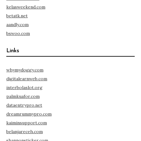
kelasweekend.com
betatk.net
aandly.com
bswoo.com
Links
whymydoggy.com
digitalearnweb.com
interbolaslot.org
palmkuafor.com
dataentrypro.net
dreamrummypro.com
kaiminsupport.com
belanjareceh.com
shannonsticker.com