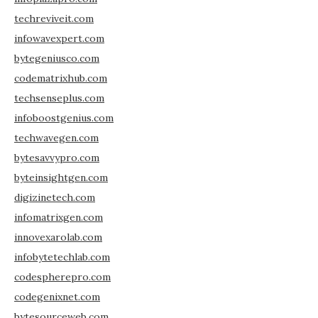
techreviveit.com
infowavexpert.com
bytegeniusco.com
codematrixhub.com
techsenseplus.com
infoboostgenius.com
techwavegen.com
bytesavvypro.com
byteinsightgen.com
digizinetech.com
infomatrixgen.com
innovexarolab.com
infobytetechlab.com
codespherepro.com
codegenixnet.com
bytesourceweb.com