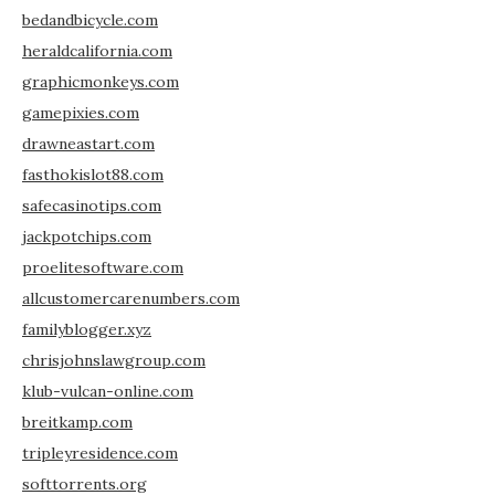
bedandbicycle.com
heraldcalifornia.com
graphicmonkeys.com
gamepixies.com
drawneastart.com
fasthokislot88.com
safecasinotips.com
jackpotchips.com
proelitesoftware.com
allcustomercarenumbers.com
familyblogger.xyz
chrisjohnslawgroup.com
klub-vulcan-online.com
breitkamp.com
tripleyresidence.com
softtorrents.org