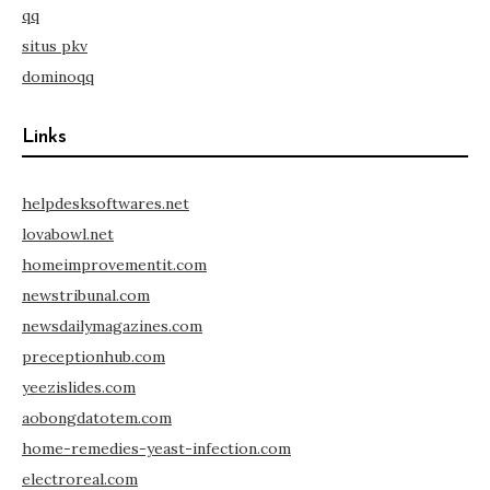
qq
situs pkv
dominoqq
Links
helpdesksoftwares.net
lovabowl.net
homeimprovementit.com
newstribunal.com
newsdailymagazines.com
preceptionhub.com
yeezislides.com
aobongdatotem.com
home-remedies-yeast-infection.com
electroreal.com