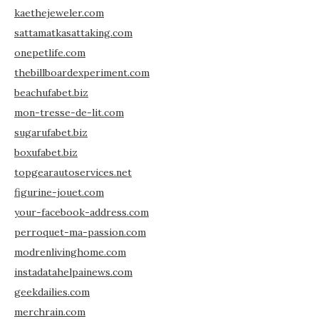
kaethejeweler.com
sattamatkasattaking.com
onepetlife.com
thebillboardexperiment.com
beachufabet.biz
mon-tresse-de-lit.com
sugarufabet.biz
boxufabet.biz
topgearautoservices.net
figurine-jouet.com
your-facebook-address.com
perroquet-ma-passion.com
modrenlivinghome.com
instadatahelpainews.com
geekdailies.com
merchrain.com