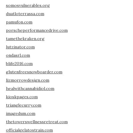
somosvulnerables.org
duatloterrassa.com
pamufon.com
porscheperformancedrive.com
tamethekraken.org
lutzinator.com
ondasrl.com
blife2016.com
glutenfreesnowboarder.com
lizmorrowdesign.com
healwithcannabidiol.com
kioskpages.com
trianglecurry.com
imagedum.com
thetowerswellnessretreat.com
officialgelatostrain.com