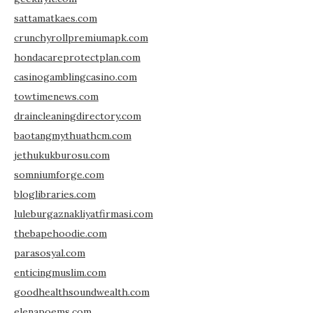
sattamatkaes.com
crunchyrollpremiumapk.com
hondacareprotectplan.com
casinogamblingcasino.com
towtimenews.com
draincleaningdirectory.com
baotangmythuathcm.com
jethukukburosu.com
somniumforge.com
bloglibraries.com
luleburgaznakliyatfirmasi.com
thebapehoodie.com
parasosyal.com
enticingmuslim.com
goodhealthsoundwealth.com
elenapoems.com