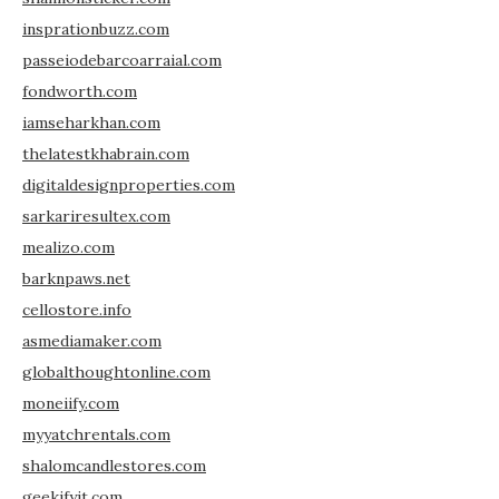
insprationbuzz.com
passeiodebarcoarraial.com
fondworth.com
iamseharkhan.com
thelatestkhabrain.com
digitaldesignproperties.com
sarkariresultex.com
mealizo.com
barknpaws.net
cellostore.info
asmediamaker.com
globalthoughtonline.com
moneiify.com
myyatchrentals.com
shalomcandlestores.com
geekifyit.com