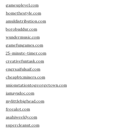
gameuplevel.com
homethestyle.com
amuldistribution.com
borobuddur.com
wundermusic.com
gamefungames.com
25-minute-timer.com
creativefuntask.com
engrsaifulsaif.com
cheapbtcminers.com
unionstationtogeorgetown.com
iamayudoc.com
mylittlebighead.com
freealot.com
asahiweekly.com
supercleanut.com