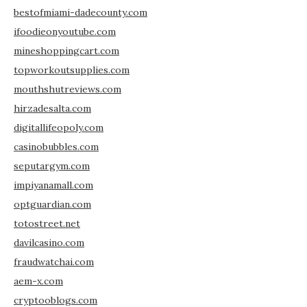
bestofmiami-dadecounty.com
ifoodieonyoutube.com
mineshoppingcart.com
topworkoutsupplies.com
mouthshutreviews.com
hirzadesalta.com
digitallifeopoly.com
casinobubbles.com
seputargym.com
impiyanamall.com
optguardian.com
totostreet.net
davilcasino.com
fraudwatchai.com
aem-x.com
cryptooblogs.com