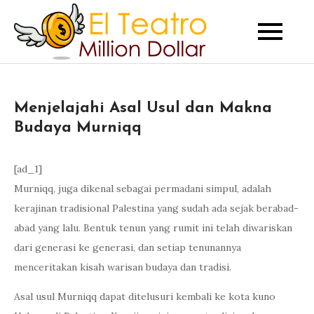
Skip
to
Jelajahi kumpulan
Kumpulan
content
daftar situs judi
Daftar
online terbaik dan
PKV Games
Situs Judi
terpercaya di
Indonesia untuk
Menjelajahi Asal Usul dan Makna
Online
pengalaman bermain
Budaya Murniqq
yang aman dan
Terbaik
menyenangkan.
dan PKV
[ad_1]
Games
Murniqq, juga dikenal sebagai permadani simpul, adalah
Terpercaya
kerajinan tradisional Palestina yang sudah ada sejak berabad-
di
abad yang lalu. Bentuk tenun yang rumit ini telah diwariskan
dari generasi ke generasi, dan setiap tenunannya
Indonesia
menceritakan kisah warisan budaya dan tradisi.
Asal usul Murniqq dapat ditelusuri kembali ke kota kuno