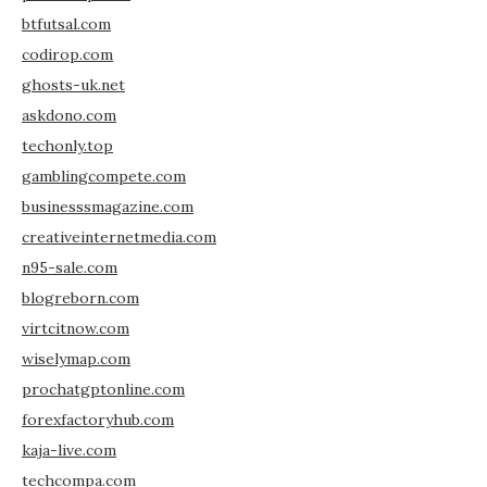
btfutsal.com
codirop.com
ghosts-uk.net
askdono.com
techonly.top
gamblingcompete.com
businesssmagazine.com
creativeinternetmedia.com
n95-sale.com
blogreborn.com
virtcitnow.com
wiselymap.com
prochatgptonline.com
forexfactoryhub.com
kaja-live.com
techcompa.com