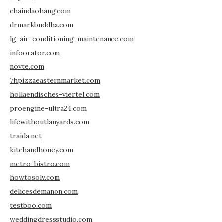
chaindaohang.com
drmarkbuddha.com
lg-air-conditioning-maintenance.com
infoorator.com
novte.com
7hpizzaeasternmarket.com
hollaendisches-viertel.com
proengine-ultra24.com
lifewithoutlanyards.com
traida.net
kitchandhoney.com
metro-bistro.com
howtosolv.com
delicesdemanon.com
testboo.com
weddingdressstudio.com