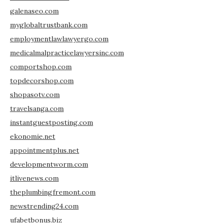
galenaseo.com
myglobaltrustbank.com
employmentlawlawyergo.com
medicalmalpracticelawyersinc.com
comportshop.com
topdecorshop.com
shopasotv.com
travelsanga.com
instantguestposting.com
ekonomie.net
appointmentplus.net
developmentworm.com
itlivenews.com
theplumbingfremont.com
newstrending24.com
ufabetbonus.biz