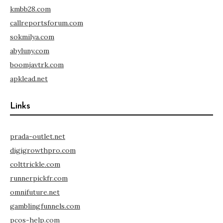
kmbb28.com
callreportsforum.com
sokmilya.com
abyluny.com
boomjavtrk.com
apklead.net
Links
prada-outlet.net
digigrowthpro.com
colttrickle.com
runnerpickfr.com
omnifuture.net
gamblingfunnels.com
pcos-help.com