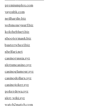
premiumplox.com
yayosbk.com
neilhardie.biz
webmoneysurf.biz
kolohebluet.biz
shootermask.biz
busterwheel.biz
shelfari.net
casinorussia.xyz
slotumcasino.xyz
casinoglamour.xyz
casinodollars.xyz
casinojoker.xyz
pokerdewa.xyz
slot-wiki.xyz
watch2match.com