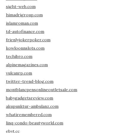
sight-web.com
himadrigroup.com
islamroman.com
td-autofinance.com
frienlyjokerpoker.com
kowloonnslots.com
techibro.com
alpinemagazines.com
vulcanrp.com
twitter-trend-blog.com
montblancpensonlineoutletsale.com
babygadgetsreview.com
akupunktur-ambulanz.com
whatiremembered.com
linq-condo-beautyworld.com
ebyt.cc