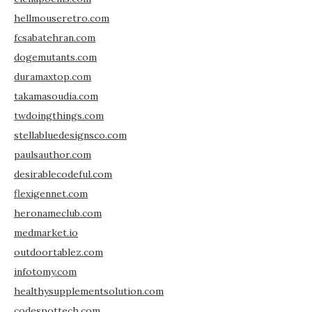
hellmouseretro.com
fcsabatehran.com
dogemutants.com
duramaxtop.com
takamasoudia.com
twdoingthings.com
stellabluedesignsco.com
paulsauthor.com
desirablecodeful.com
flexigennet.com
heronameclub.com
medmarket.io
outdoortablez.com
infotomy.com
healthysupplementsolution.com
codespottech.com