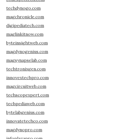
techdynogo.com
magchronicle.com
digipediatech.com
maglinkitnow.com
byteinsightweb.com
magdynogenius.com
magsynapselab.com
techtronixgen.com
innovextechpro.com
magcircuitweb.com
techscopexpert.com
techpediaweb.com
bytelabgenius.com
innovatetechco.com
magdynopro.com
infoplazapro.com