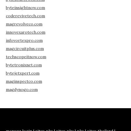
byteinsightnow.com
coderevivetech.com
magrevolveco.com
innovexarotech.com
infovortexpro.com
magcircuitplus.com
techscopeitnow.com
bytetronixnet.com
bytejetxpert.com
maginspectco.com
magdynogo.com
menuqq login
|
situs pkv
|
situs pkv
|
pkv
|
situs thailand
|