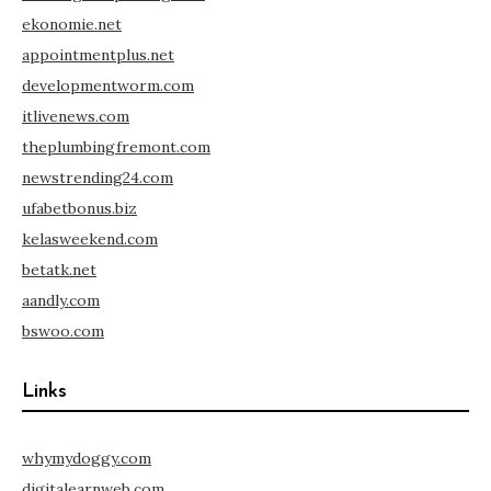
ekonomie.net
appointmentplus.net
developmentworm.com
itlivenews.com
theplumbingfremont.com
newstrending24.com
ufabetbonus.biz
kelasweekend.com
betatk.net
aandly.com
bswoo.com
Links
whymydoggy.com
digitalearnweb.com