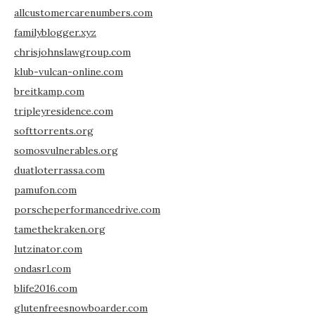
allcustomercarenumbers.com
familyblogger.xyz
chrisjohnslawgroup.com
klub-vulcan-online.com
breitkamp.com
tripleyresidence.com
softtorrents.org
somosvulnerables.org
duatloterrassa.com
pamufon.com
porscheperformancedrive.com
tamethekraken.org
lutzinator.com
ondasrl.com
blife2016.com
glutenfreesnowboarder.com