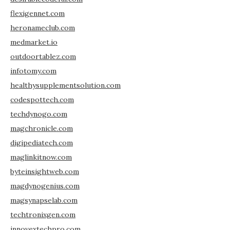
flexigennet.com
heronameclub.com
medmarket.io
outdoortablez.com
infotomy.com
healthysupplementsolution.com
codespottech.com
techdynogo.com
magchronicle.com
digipediatech.com
maglinkitnow.com
byteinsightweb.com
magdynogenius.com
magsynapselab.com
techtronixgen.com
innovextechpro.com