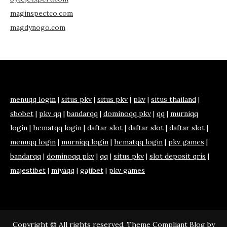
maginspectco.com
magdynogo.com
menuqq login
|
situs pkv
|
situs pkv
|
pkv
|
situs thailand
|
sbobet
|
pkv qq
|
bandarqq
|
dominoqq pkv
|
qq
|
murniqq
login
|
hematqq login
|
daftar slot
|
daftar slot
|
daftar slot
|
menuqq login
|
murniqq login
|
hematqq login
|
pkv games
|
bandarqq
|
dominoqq pkv
|
qq
|
situs pkv
|
slot deposit qris
|
majestibet
|
miyaqq
|
gajibet
|
pkv games
Copyright © All rights reserved. Theme Compliant Blog by