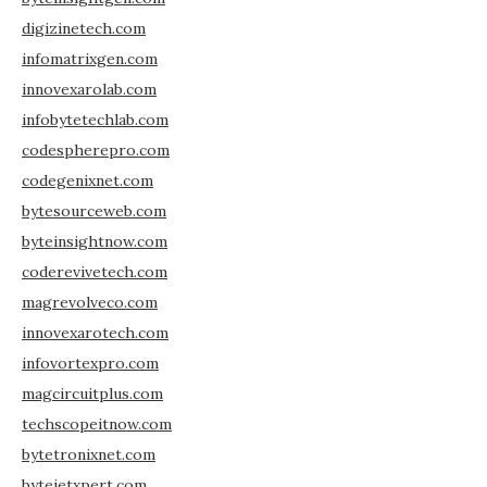
digizinetech.com
infomatrixgen.com
innovexarolab.com
infobytetechlab.com
codespherepro.com
codegenixnet.com
bytesourceweb.com
byteinsightnow.com
coderevivetech.com
magrevolveco.com
innovexarotech.com
infovortexpro.com
magcircuitplus.com
techscopeitnow.com
bytetronixnet.com
bytejetxpert.com