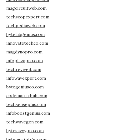
magcircuitweb.com
techscopexpert.com
techpediaweb.com
bytelabgenius.com
innovatetechco.com
magdynopro.com
infoplazapro.com
techreviveit.com
infowavexpert.com
bytegeniusco.com
codematrixhub.com
techsenseplus.com
infoboostgenius.com
techwavegen.com
bytesavvypro.com
byteinsightgen.com