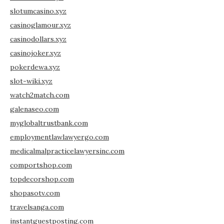
slotumcasino.xyz
casinoglamour.xyz
casinodollars.xyz
casinojoker.xyz
pokerdewa.xyz
slot-wiki.xyz
watch2match.com
galenaseo.com
myglobaltrustbank.com
employmentlawlawyergo.com
medicalmalpracticelawyersinc.com
comportshop.com
topdecorshop.com
shopasotv.com
travelsanga.com
instantguestposting.com