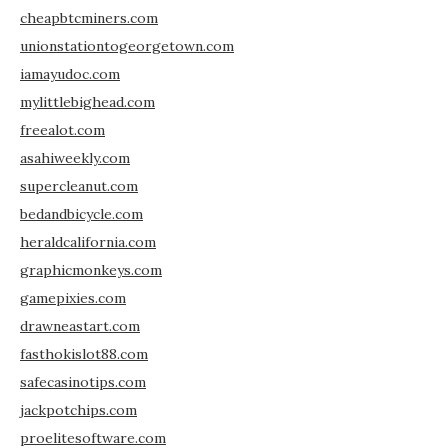
cheapbtcminers.com
unionstationtogeorgetown.com
iamayudoc.com
mylittlebighead.com
freealot.com
asahiweekly.com
supercleanut.com
bedandbicycle.com
heraldcalifornia.com
graphicmonkeys.com
gamepixies.com
drawneastart.com
fasthokislot88.com
safecasinotips.com
jackpotchips.com
proelitesoftware.com