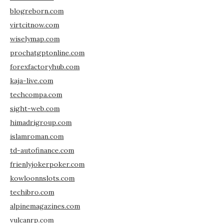
blogreborn.com
virtcitnow.com
wiselymap.com
prochatgptonline.com
forexfactoryhub.com
kaja-live.com
techcompa.com
sight-web.com
himadrigroup.com
islamroman.com
td-autofinance.com
frienlyjokerpoker.com
kowloonnslots.com
techibro.com
alpinemagazines.com
vulcanrp.com