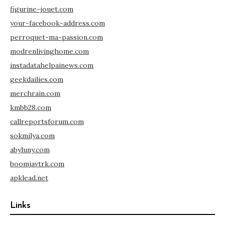
figurine-jouet.com
your-facebook-address.com
perroquet-ma-passion.com
modrenlivinghome.com
instadatahelpainews.com
geekdailies.com
merchrain.com
kmbb28.com
callreportsforum.com
sokmilya.com
abyluny.com
boomjavtrk.com
apklead.net
Links