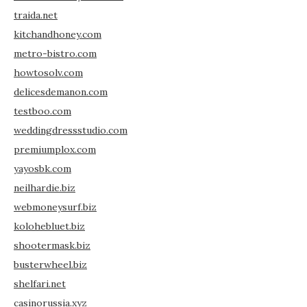
traida.net
kitchandhoney.com
metro-bistro.com
howtosolv.com
delicesdemanon.com
testboo.com
weddingdressstudio.com
premiumplox.com
yayosbk.com
neilhardie.biz
webmoneysurf.biz
kolohebluet.biz
shootermask.biz
busterwheel.biz
shelfari.net
casinorussia.xyz