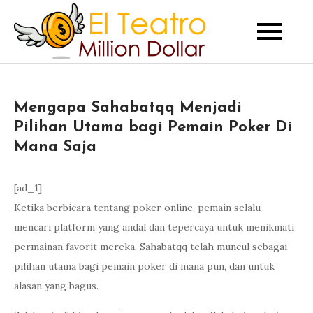
Skip
to
Jelajahi kumpulan
Kumpulan
content
daftar situs judi
Daftar
online terbaik dan
PKV Games
Situs Judi
terpercaya di
Indonesia untuk
Mengapa Sahabatqq Menjadi
Online
pengalaman bermain
Pilihan Utama bagi Pemain Poker Di
yang aman dan
Terbaik
menyenangkan.
Mana Saja
dan PKV
Games
[ad_1]
Terpercaya
Ketika berbicara tentang poker online, pemain selalu
di
mencari platform yang andal dan tepercaya untuk menikmati
permainan favorit mereka. Sahabatqq telah muncul sebagai
Indonesia
pilihan utama bagi pemain poker di mana pun, dan untuk
alasan yang bagus.