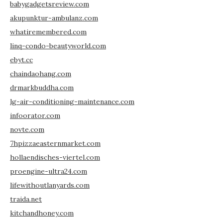
babygadgetsreview.com
akupunktur-ambulanz.com
whatiremembered.com
linq-condo-beautyworld.com
ebyt.cc
chaindaohang.com
drmarkbuddha.com
lg-air-conditioning-maintenance.com
infoorator.com
novte.com
7hpizzaeasternmarket.com
hollaendisches-viertel.com
proengine-ultra24.com
lifewithoutlanyards.com
traida.net
kitchandhoney.com