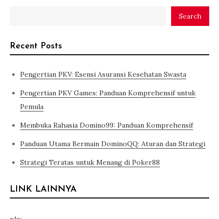
Search
Recent Posts
Pengertian PKV: Esensi Asuransi Kesehatan Swasta
Pengertian PKV Games: Panduan Komprehensif untuk
Pemula
Membuka Rahasia Domino99: Panduan Komprehensif
Panduan Utama Bermain DominoQQ: Aturan dan Strategi
Strategi Teratas untuk Menang di Poker88
LINK LAINNYA
pkv