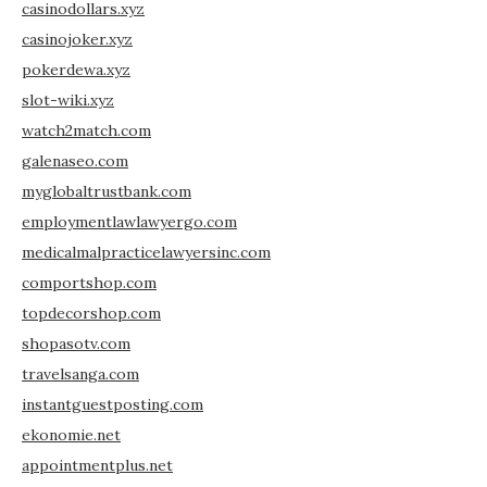
casinodollars.xyz
casinojoker.xyz
pokerdewa.xyz
slot-wiki.xyz
watch2match.com
galenaseo.com
myglobaltrustbank.com
employmentlawlawyergo.com
medicalmalpracticelawyersinc.com
comportshop.com
topdecorshop.com
shopasotv.com
travelsanga.com
instantguestposting.com
ekonomie.net
appointmentplus.net