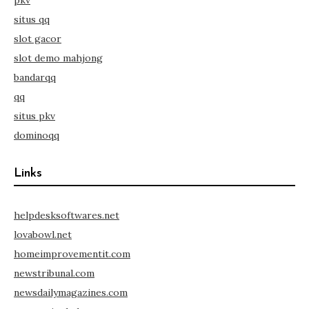
situs qq
slot gacor
slot demo mahjong
bandarqq
qq
situs pkv
dominoqq
Links
helpdesksoftwares.net
lovabowl.net
homeimprovementit.com
newstribunal.com
newsdailymagazines.com