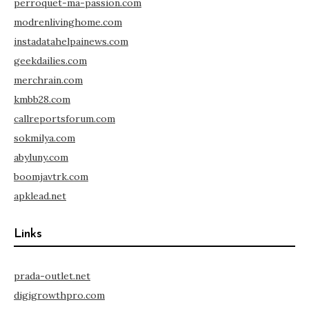
perroquet-ma-passion.com
modrenlivinghome.com
instadatahelpainews.com
geekdailies.com
merchrain.com
kmbb28.com
callreportsforum.com
sokmilya.com
abyluny.com
boomjavtrk.com
apklead.net
Links
prada-outlet.net
digigrowthpro.com