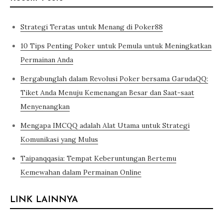
Strategi Teratas untuk Menang di Poker88
10 Tips Penting Poker untuk Pemula untuk Meningkatkan
Permainan Anda
Bergabunglah dalam Revolusi Poker bersama GarudaQQ:
Tiket Anda Menuju Kemenangan Besar dan Saat-saat
Menyenangkan
Mengapa IMCQQ adalah Alat Utama untuk Strategi
Komunikasi yang Mulus
Taipanqqasia: Tempat Keberuntungan Bertemu
Kemewahan dalam Permainan Online
LINK LAINNYA