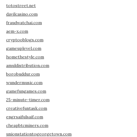
totostreet.net
davilcasino.com
fraudwatchai.com
aem-x.com
cryptooblogs.com
gameuplevel.com
homethestyle.com
amuldistribution.com
borobuddur.com
wundermusic.com
gamefungames.com
25-minute-timer.com
creativefuntask.com
engrsaifulsaif.com
cheapbtcminers.com
unionstationtogeorgetown.com