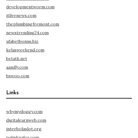
developmentworm.com
itlivenews.com
theplumbingfremont.com
newstrending24.com
ufabetbonus.biz
kelasweekend.com
betatk.net
aandly.com
bswoo.com
Links
whymydoggy.com
digitalearnweb.com
interbolaslot.org
palmkuafor.com