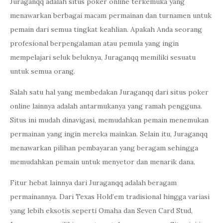
Juraganqq adalah situs poker online terkemuka yang
menawarkan berbagai macam permainan dan turnamen untuk
pemain dari semua tingkat keahlian. Apakah Anda seorang
profesional berpengalaman atau pemula yang ingin
mempelajari seluk beluknya, Juraganqq memiliki sesuatu
untuk semua orang.
Salah satu hal yang membedakan Juraganqq dari situs poker
online lainnya adalah antarmukanya yang ramah pengguna.
Situs ini mudah dinavigasi, memudahkan pemain menemukan
permainan yang ingin mereka mainkan. Selain itu, Juraganqq
menawarkan pilihan pembayaran yang beragam sehingga
memudahkan pemain untuk menyetor dan menarik dana.
Fitur hebat lainnya dari Juraganqq adalah beragam
permainannya. Dari Texas Hold’em tradisional hingga variasi
yang lebih eksotis seperti Omaha dan Seven Card Stud,