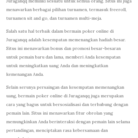
Juraganqq memiliki sesuatu untuk semua orang. Situs ini juga
menawarkan berbagai pilihan turnamen, termasuk freeroll,
turnamen sit and go, dan turnamen multi-meja.
Salah satu hal terbaik dalam bermain poker online di
Juraganqq adalah kesempatan memenangkan hadiah besar.
Situs ini menawarkan bonus dan promosi besar-besaran
untuk pemain baru dan lama, memberi Anda kesempatan
untuk meningkatkan uang Anda dan meningkatkan
kemenangan Anda.
Selain serunya persaingan dan kesempatan memenangkan
uang, bermain poker online di Juraganqq juga merupakan
cara yang bagus untuk bersosialisasi dan terhubung dengan
pemain lain. Situs ini menawarkan fitur obrolan yang
memungkinkan Anda berinteraksi dengan pemain lain selama
pertandingan, menciptakan rasa kebersamaan dan