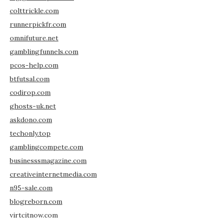
colttrickle.com
runnerpickfr.com
omnifuture.net
gamblingfunnels.com
pcos-help.com
btfutsal.com
codirop.com
ghosts-uk.net
askdono.com
techonly.top
gamblingcompete.com
businesssmagazine.com
creativeinternetmedia.com
n95-sale.com
blogreborn.com
virtcitnow.com