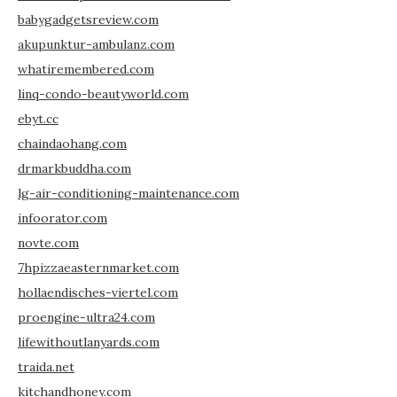
babygadgetsreview.com
akupunktur-ambulanz.com
whatiremembered.com
linq-condo-beautyworld.com
ebyt.cc
chaindaohang.com
drmarkbuddha.com
lg-air-conditioning-maintenance.com
infoorator.com
novte.com
7hpizzaeasternmarket.com
hollaendisches-viertel.com
proengine-ultra24.com
lifewithoutlanyards.com
traida.net
kitchandhoney.com