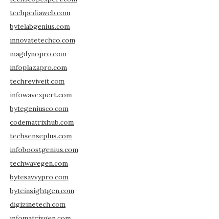
techpediaweb.com
bytelabgenius.com
innovatetechco.com
magdynopro.com
infoplazapro.com
techreviveit.com
infowavexpert.com
bytegeniusco.com
codematrixhub.com
techsenseplus.com
infoboostgenius.com
techwavegen.com
bytesavvypro.com
byteinsightgen.com
digizinetech.com
infomatrixgen.com