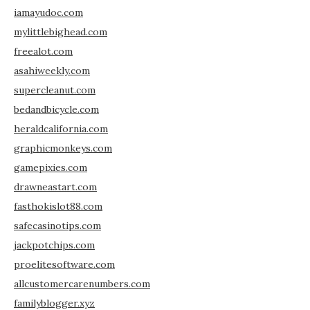
iamayudoc.com
mylittlebighead.com
freealot.com
asahiweekly.com
supercleanut.com
bedandbicycle.com
heraldcalifornia.com
graphicmonkeys.com
gamepixies.com
drawneastart.com
fasthokislot88.com
safecasinotips.com
jackpotchips.com
proelitesoftware.com
allcustomercarenumbers.com
familyblogger.xyz