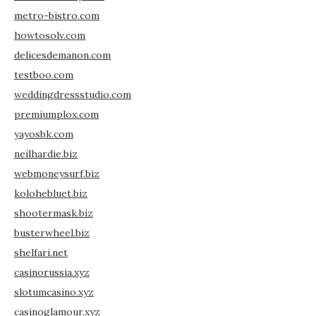
metro-bistro.com
howtosolv.com
delicesdemanon.com
testboo.com
weddingdressstudio.com
premiumplox.com
yayosbk.com
neilhardie.biz
webmoneysurf.biz
kolohebluet.biz
shootermask.biz
busterwheel.biz
shelfari.net
casinorussia.xyz
slotumcasino.xyz
casinoglamour.xyz