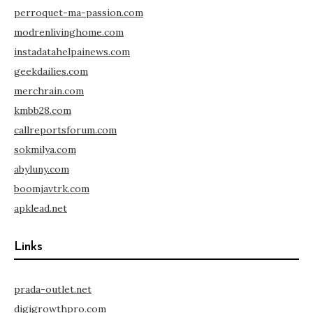
perroquet-ma-passion.com
modrenlivinghome.com
instadatahelpainews.com
geekdailies.com
merchrain.com
kmbb28.com
callreportsforum.com
sokmilya.com
abyluny.com
boomjavtrk.com
apklead.net
Links
prada-outlet.net
digigrowthpro.com