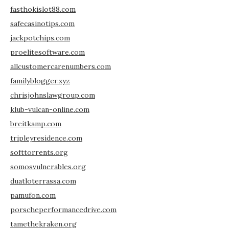
fasthokislot88.com
safecasinotips.com
jackpotchips.com
proelitesoftware.com
allcustomercarenumbers.com
familyblogger.xyz
chrisjohnslawgroup.com
klub-vulcan-online.com
breitkamp.com
tripleyresidence.com
softtorrents.org
somosvulnerables.org
duatloterrassa.com
pamufon.com
porscheperformancedrive.com
tamethekraken.org