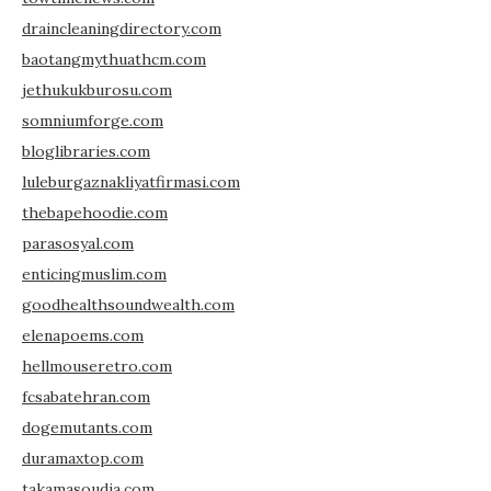
draincleaningdirectory.com
baotangmythuathcm.com
jethukukburosu.com
somniumforge.com
bloglibraries.com
luleburgaznakliyatfirmasi.com
thebapehoodie.com
parasosyal.com
enticingmuslim.com
goodhealthsoundwealth.com
elenapoems.com
hellmouseretro.com
fcsabatehran.com
dogemutants.com
duramaxtop.com
takamasoudia.com