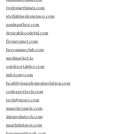
twdoingthings.com
stellabluedesignsco.com
paulsauthor.com
desirablecodeful.com
flexigennet.com
heronameclub.com
medmarket.io
outdoortablez.com
infotomy.com
healthysupplementsolution.com
codespottech.com
techdynogo.com
magchronicle.com
digipediatech.com
maglinkitnow.com
byteinsightweb.com