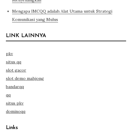
Mengapa IMCQQ adalah Alat Utama untuk Strategi
Komunikasi yang Mulus
LINK LAINNYA
pkv
situs qq
slot gacor
slot demo mahjong
bandarqq
qq
situs pkv
dominoqq
Links