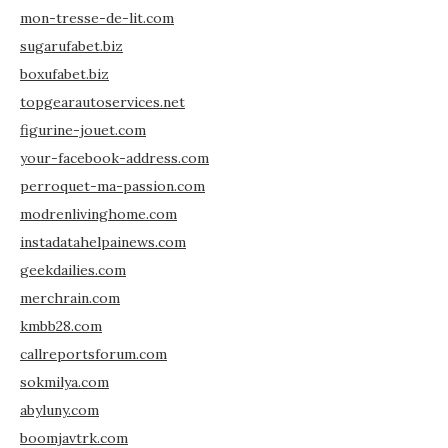
mon-tresse-de-lit.com
sugarufabet.biz
boxufabet.biz
topgearautoservices.net
figurine-jouet.com
your-facebook-address.com
perroquet-ma-passion.com
modrenlivinghome.com
instadatahelpainews.com
geekdailies.com
merchrain.com
kmbb28.com
callreportsforum.com
sokmilya.com
abyluny.com
boomjavtrk.com