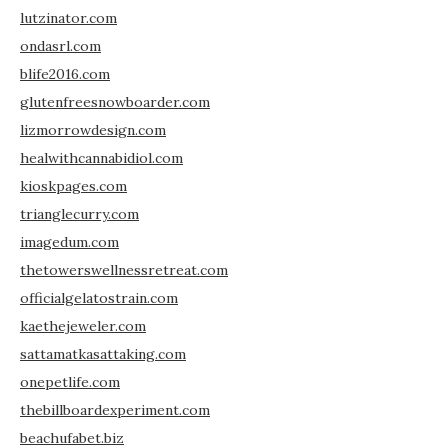
lutzinator.com
ondasrl.com
blife2016.com
glutenfreesnowboarder.com
lizmorrowdesign.com
healwithcannabidiol.com
kioskpages.com
trianglecurry.com
imagedum.com
thetowerswellnessretreat.com
officialgelatostrain.com
kaethejeweler.com
sattamatkasattaking.com
onepetlife.com
thebillboardexperiment.com
beachufabet.biz