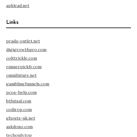
apklead.net
Links
prada-outlet.net
digigrowthpro.com
colttrickle.com
runnerpickfr.com
omnifuture.net
gamblingfunnels.com
pcos-help.com
btfutsal.com
codirop.com
ghosts-uk.net
askdono.com
techonly.top