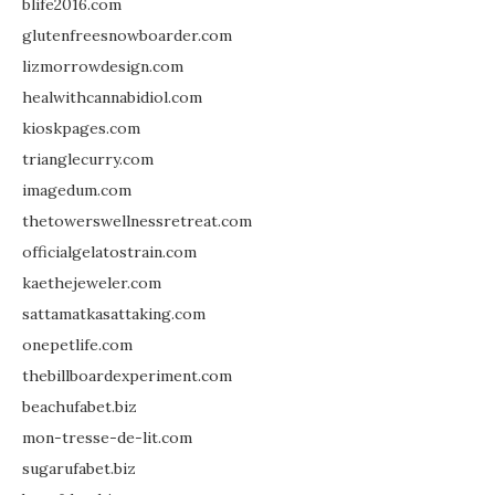
blife2016.com
glutenfreesnowboarder.com
lizmorrowdesign.com
healwithcannabidiol.com
kioskpages.com
trianglecurry.com
imagedum.com
thetowerswellnessretreat.com
officialgelatostrain.com
kaethejeweler.com
sattamatkasattaking.com
onepetlife.com
thebillboardexperiment.com
beachufabet.biz
mon-tresse-de-lit.com
sugarufabet.biz