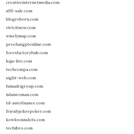
creativeinternetmedia.com
n95-sale.com
blogreborn.com
virtcitnow.com
wiselymap.com
prochatgptonline.com
forexfactoryhub.com
kaja-live.com
techcompa.com
sight-web.com
himadrigroup.com
islamroman.com
td-autofinance.com
frienlyjokerpoker.com
kowloonnslots.com
techibro.com