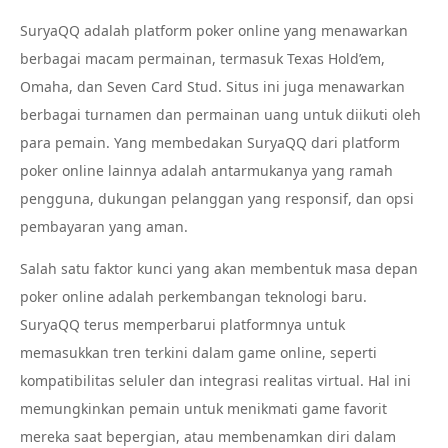
SuryaQQ adalah platform poker online yang menawarkan
berbagai macam permainan, termasuk Texas Hold’em,
Omaha, dan Seven Card Stud. Situs ini juga menawarkan
berbagai turnamen dan permainan uang untuk diikuti oleh
para pemain. Yang membedakan SuryaQQ dari platform
poker online lainnya adalah antarmukanya yang ramah
pengguna, dukungan pelanggan yang responsif, dan opsi
pembayaran yang aman.
Salah satu faktor kunci yang akan membentuk masa depan
poker online adalah perkembangan teknologi baru.
SuryaQQ terus memperbarui platformnya untuk
memasukkan tren terkini dalam game online, seperti
kompatibilitas seluler dan integrasi realitas virtual. Hal ini
memungkinkan pemain untuk menikmati game favorit
mereka saat bepergian, atau membenamkan diri dalam