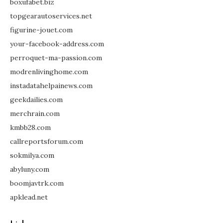
boxufabet.biz
topgearautoservices.net
figurine-jouet.com
your-facebook-address.com
perroquet-ma-passion.com
modrenlivinghome.com
instadatahelpainews.com
geekdailies.com
merchrain.com
kmbb28.com
callreportsforum.com
sokmilya.com
abyluny.com
boomjavtrk.com
apklead.net