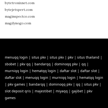
bytetronixnet.com
bytejetxpert.com
maginspectco.com
magdynogo.com
menuqq login
|
situs pkv
|
situs pkv
|
pkv
|
situs thailand
|
sbobet
|
pkv qq
|
bandarqq
|
dominoqq pkv
|
qq
|
murniqq login
|
hematqq login
|
daftar slot
|
daftar slot
|
daftar slot
|
menuqq login
|
murniqq login
|
hematqq login
|
pkv games
|
bandarqq
|
dominoqq pkv
|
qq
|
situs pkv
|
slot deposit qris
|
majestibet
|
miyaqq
|
gajibet
|
pkv
games