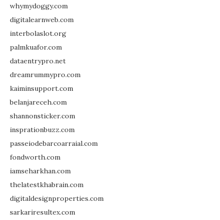
whymydoggy.com
digitalearnweb.com
interbolaslot.org
palmkuafor.com
dataentrypro.net
dreamrummypro.com
kaiminsupport.com
belanjareceh.com
shannonsticker.com
insprationbuzz.com
passeiodebarcoarraial.com
fondworth.com
iamseharkhan.com
thelatestkhabrain.com
digitaldesignproperties.com
sarkariresultex.com