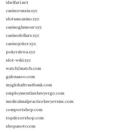
shelfari.net
casinorussia.xyz
slotumcasino.xyz
casinoglamour.xyz
casinodollars.xyz
casinojoker.xyz
pokerdewa.xyz
slot-wiki.xyz
watch2match.com
galenaseo.com
myglobaltrustbank.com
employmentlawlawyergo.com
medicalmalpracticelawyersinc.com
comportshop.com
topdecorshop.com
shopasotv.com