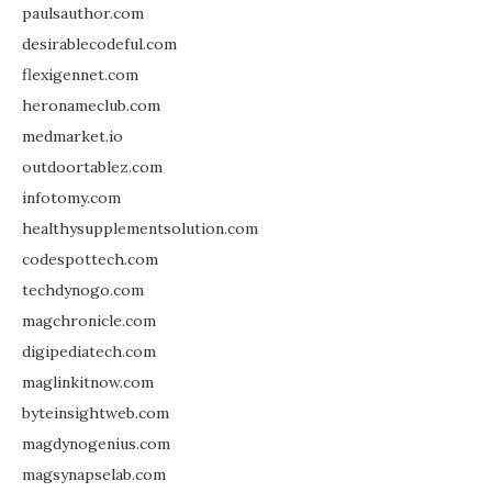
paulsauthor.com
desirablecodeful.com
flexigennet.com
heronameclub.com
medmarket.io
outdoortablez.com
infotomy.com
healthysupplementsolution.com
codespottech.com
techdynogo.com
magchronicle.com
digipediatech.com
maglinkitnow.com
byteinsightweb.com
magdynogenius.com
magsynapselab.com