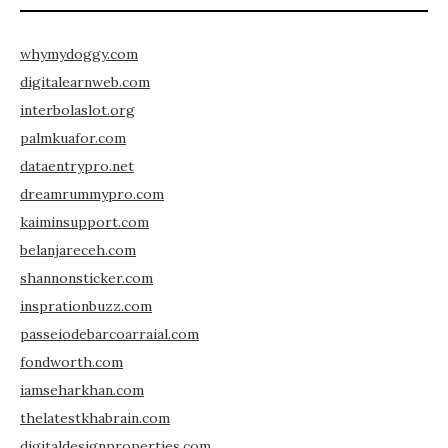
whymydoggy.com
digitalearnweb.com
interbolaslot.org
palmkuafor.com
dataentrypro.net
dreamrummypro.com
kaiminsupport.com
belanjareceh.com
shannonsticker.com
insprationbuzz.com
passeiodebarcoarraial.com
fondworth.com
iamseharkhan.com
thelatestkhabrain.com
digitaldesignproperties.com