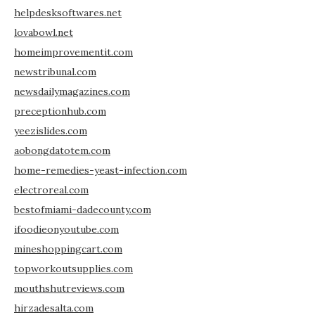
helpdesksoftwares.net
lovabowl.net
homeimprovementit.com
newstribunal.com
newsdailymagazines.com
preceptionhub.com
yeezislides.com
aobongdatotem.com
home-remedies-yeast-infection.com
electroreal.com
bestofmiami-dadecounty.com
ifoodieonyoutube.com
mineshoppingcart.com
topworkoutsupplies.com
mouthshutreviews.com
hirzadesalta.com