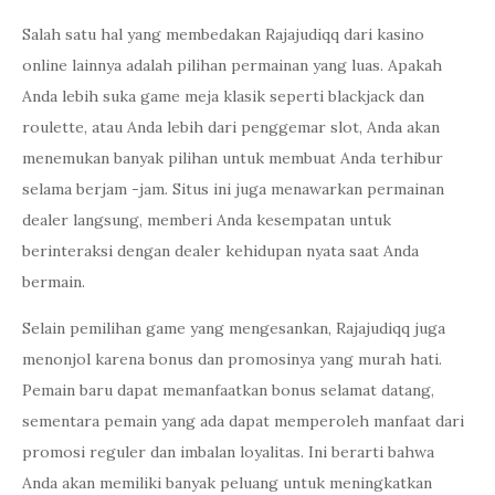
Salah satu hal yang membedakan Rajajudiqq dari kasino
online lainnya adalah pilihan permainan yang luas. Apakah
Anda lebih suka game meja klasik seperti blackjack dan
roulette, atau Anda lebih dari penggemar slot, Anda akan
menemukan banyak pilihan untuk membuat Anda terhibur
selama berjam -jam. Situs ini juga menawarkan permainan
dealer langsung, memberi Anda kesempatan untuk
berinteraksi dengan dealer kehidupan nyata saat Anda
bermain.
Selain pemilihan game yang mengesankan, Rajajudiqq juga
menonjol karena bonus dan promosinya yang murah hati.
Pemain baru dapat memanfaatkan bonus selamat datang,
sementara pemain yang ada dapat memperoleh manfaat dari
promosi reguler dan imbalan loyalitas. Ini berarti bahwa
Anda akan memiliki banyak peluang untuk meningkatkan