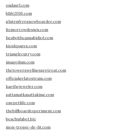
ondasrl.com
blife2016.com
glutenfreesnowboarder.com
lizmorrowdesign.com
healwithcannabidiol.com
kioskpages.com
trianglecurry.com
imagedum.com
thetowerswellnessretreat.com
officialgelatostrain.com
kaethejeweler.com
sattamatkasattaking.com
onepetlife.com
thebillboardexperiment.com
beachufabet.biz
mon-tresse-de-lit.com