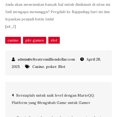
Anda akan menemukan banyak hal untuk dinikmati di situs ini.
Jadi mengapa menunggu? Pergilah ke Rajajudiqq hari ini dan
lepaskan penjudi batin Anda!
[ad_2]
casino
pkv games
slot
April 28,
2025
Casino
,
poker
,
Slot
Post
Bersiaplah untuk naik level dengan MarioQQ:
Platform yang Mengubah Game untuk Gamer
navigation