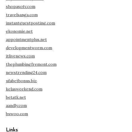
shopasotv.com
travelsanga.com
instantguestposting.com
ekonomie.net
appointmentplus.net
developmentworm.com
itlivenews.com
theplumbingfremont.com
newstrending24.com
ufabetbonus.biz
kelasweekend.com
betatk.net
aandly.com
bswoo.com
Links