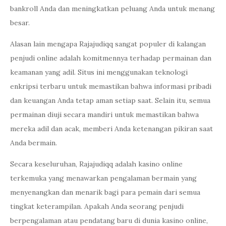
bankroll Anda dan meningkatkan peluang Anda untuk menang
besar.
Alasan lain mengapa Rajajudiqq sangat populer di kalangan
penjudi online adalah komitmennya terhadap permainan dan
keamanan yang adil. Situs ini menggunakan teknologi
enkripsi terbaru untuk memastikan bahwa informasi pribadi
dan keuangan Anda tetap aman setiap saat. Selain itu, semua
permainan diuji secara mandiri untuk memastikan bahwa
mereka adil dan acak, memberi Anda ketenangan pikiran saat
Anda bermain.
Secara keseluruhan, Rajajudiqq adalah kasino online
terkemuka yang menawarkan pengalaman bermain yang
menyenangkan dan menarik bagi para pemain dari semua
tingkat keterampilan. Apakah Anda seorang penjudi
berpengalaman atau pendatang baru di dunia kasino online,