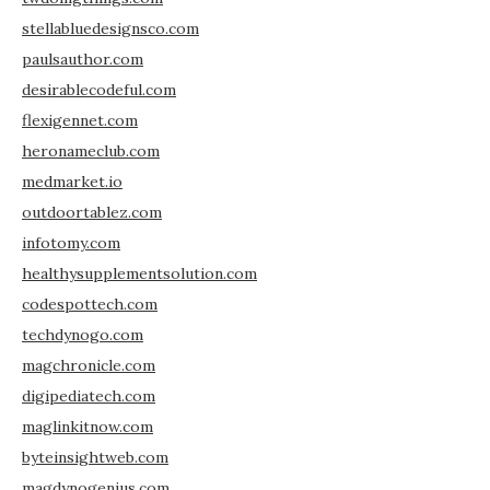
stellabluedesignsco.com
paulsauthor.com
desirablecodeful.com
flexigennet.com
heronameclub.com
medmarket.io
outdoortablez.com
infotomy.com
healthysupplementsolution.com
codespottech.com
techdynogo.com
magchronicle.com
digipediatech.com
maglinkitnow.com
byteinsightweb.com
magdynogenius.com