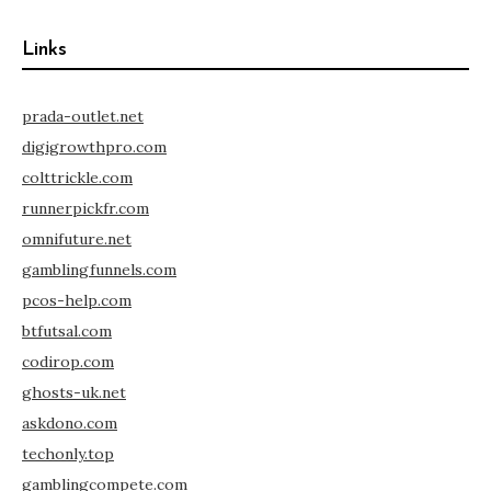
Links
prada-outlet.net
digigrowthpro.com
colttrickle.com
runnerpickfr.com
omnifuture.net
gamblingfunnels.com
pcos-help.com
btfutsal.com
codirop.com
ghosts-uk.net
askdono.com
techonly.top
gamblingcompete.com