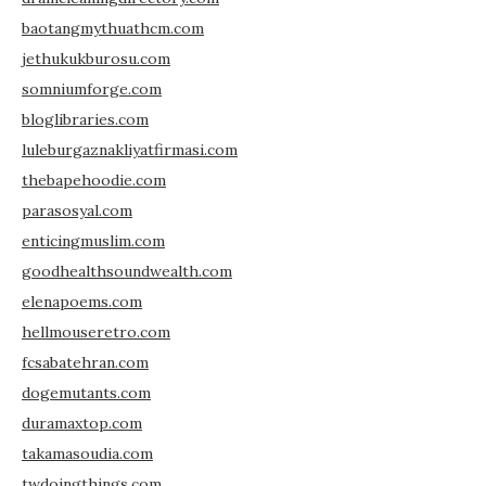
baotangmythuathcm.com
jethukukburosu.com
somniumforge.com
bloglibraries.com
luleburgaznakliyatfirmasi.com
thebapehoodie.com
parasosyal.com
enticingmuslim.com
goodhealthsoundwealth.com
elenapoems.com
hellmouseretro.com
fcsabatehran.com
dogemutants.com
duramaxtop.com
takamasoudia.com
twdoingthings.com