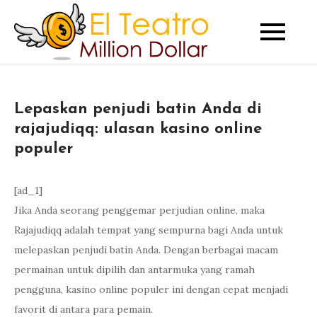
Skip
to
Jelajahi kumpulan
Kumpulan
content
daftar situs judi
Daftar
online terbaik dan
PKV Games
Situs Judi
terpercaya di
Indonesia untuk
Lepaskan penjudi batin Anda di
Online
pengalaman bermain
rajajudiqq: ulasan kasino online
yang aman dan
Terbaik
menyenangkan.
populer
dan PKV
Games
[ad_1]
Terpercaya
Jika Anda seorang penggemar perjudian online, maka
di
Rajajudiqq adalah tempat yang sempurna bagi Anda untuk
melepaskan penjudi batin Anda. Dengan berbagai macam
Indonesia
permainan untuk dipilih dan antarmuka yang ramah
pengguna, kasino online populer ini dengan cepat menjadi
favorit di antara para pemain.