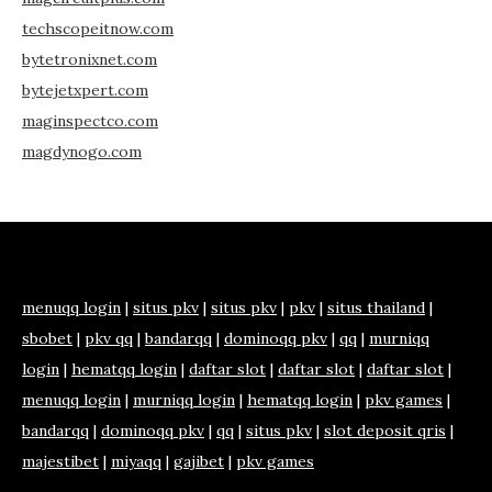
techscopeitnow.com
bytetronixnet.com
bytejetxpert.com
maginspectco.com
magdynogo.com
menuqq login
|
situs pkv
|
situs pkv
|
pkv
|
situs thailand
|
sbobet
|
pkv qq
|
bandarqq
|
dominoqq pkv
|
qq
|
murniqq
login
|
hematqq login
|
daftar slot
|
daftar slot
|
daftar slot
|
menuqq login
|
murniqq login
|
hematqq login
|
pkv games
|
bandarqq
|
dominoqq pkv
|
qq
|
situs pkv
|
slot deposit qris
|
majestibet
|
miyaqq
|
gajibet
|
pkv games