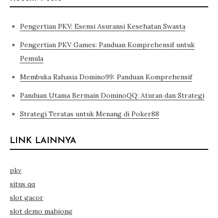
Pengertian PKV: Esensi Asuransi Kesehatan Swasta
Pengertian PKV Games: Panduan Komprehensif untuk
Pemula
Membuka Rahasia Domino99: Panduan Komprehensif
Panduan Utama Bermain DominoQQ: Aturan dan Strategi
Strategi Teratas untuk Menang di Poker88
LINK LAINNYA
pkv
situs qq
slot gacor
slot demo mahjong