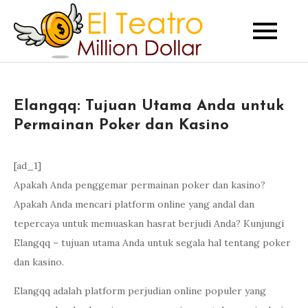
Skip
to
Jelajahi kumpulan
Kumpulan
content
daftar situs judi
Daftar
online terbaik dan
PKV Games
Situs Judi
terpercaya di
Indonesia untuk
Elangqq: Tujuan Utama Anda untuk
Online
pengalaman bermain
Permainan Poker dan Kasino
yang aman dan
Terbaik
menyenangkan.
dan PKV
[ad_1]
Games
Apakah Anda penggemar permainan poker dan kasino?
Terpercaya
Apakah Anda mencari platform online yang andal dan
di
tepercaya untuk memuaskan hasrat berjudi Anda? Kunjungi
Elangqq – tujuan utama Anda untuk segala hal tentang poker
Indonesia
dan kasino.
Elangqq adalah platform perjudian online populer yang