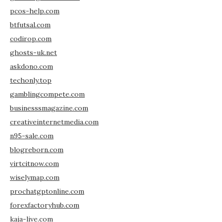
pcos-help.com
btfutsal.com
codirop.com
ghosts-uk.net
askdono.com
techonly.top
gamblingcompete.com
businesssmagazine.com
creativeinternetmedia.com
n95-sale.com
blogreborn.com
virtcitnow.com
wiselymap.com
prochatgptonline.com
forexfactoryhub.com
kaja-live.com