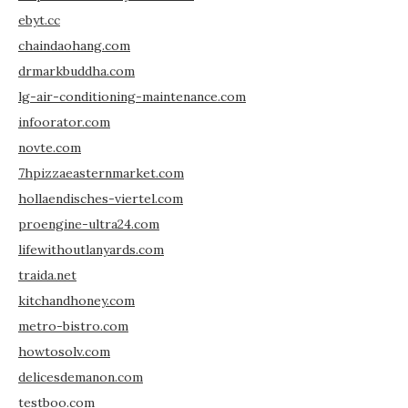
ebyt.cc
chaindaohang.com
drmarkbuddha.com
lg-air-conditioning-maintenance.com
infoorator.com
novte.com
7hpizzaeasternmarket.com
hollaendisches-viertel.com
proengine-ultra24.com
lifewithoutlanyards.com
traida.net
kitchandhoney.com
metro-bistro.com
howtosolv.com
delicesdemanon.com
testboo.com