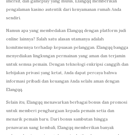
imersif, dan gameplay yang mulus, Elangqq memberikan
pengalaman kasino autentik dari kenyamanan rumah Anda
sendiri.
Namun apa yang membedakan Elangqq dengan platform judi
online lainnya? Salah satu alasan utamanya adalah
komitmennya terhadap kepuasan pelanggan. Elangqq bangga
menyediakan lingkungan permainan yang aman dan terjamin
untuk semua pemain. Dengan teknologi enkripsi canggih dan
kebijakan privasi yang ketat, Anda dapat percaya bahwa
informasi pribadi dan keuangan Anda selalu aman dengan
Elangqq.
Selain itu, Elangqq menawarkan berbagai bonus dan promosi
untuk memberi penghargaan kepada pemain setia dan
menarik pemain baru. Dari bonus sambutan hingga
penawaran uang kembali, Elangqq memberikan banyak