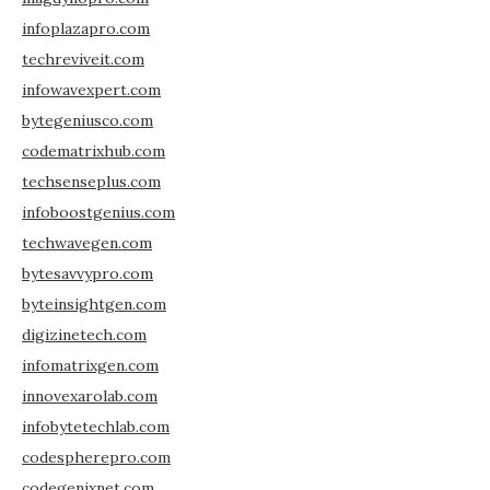
infoplazapro.com
techreviveit.com
infowavexpert.com
bytegeniusco.com
codematrixhub.com
techsenseplus.com
infoboostgenius.com
techwavegen.com
bytesavvypro.com
byteinsightgen.com
digizinetech.com
infomatrixgen.com
innovexarolab.com
infobytetechlab.com
codespherepro.com
codegenixnet.com