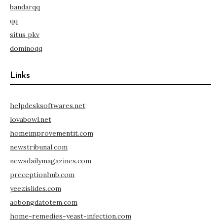
bandarqq
qq
situs pkv
dominoqq
Links
helpdesksoftwares.net
lovabowl.net
homeimprovementit.com
newstribunal.com
newsdailymagazines.com
preceptionhub.com
yeezislides.com
aobongdatotem.com
home-remedies-yeast-infection.com