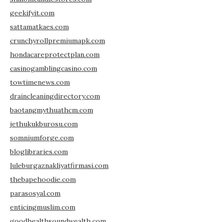
geekifyit.com
sattamatkaes.com
crunchyrollpremiumapk.com
hondacareprotectplan.com
casinogamblingcasino.com
towtimenews.com
draincleaningdirectory.com
baotangmythuathcm.com
jethukukburosu.com
somniumforge.com
bloglibraries.com
luleburgaznakliyatfirmasi.com
thebapehoodie.com
parasosyal.com
enticingmuslim.com
goodhealthsoundwealth.com