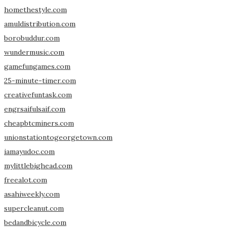
homethestyle.com
amuldistribution.com
borobuddur.com
wundermusic.com
gamefungames.com
25-minute-timer.com
creativefuntask.com
engrsaifulsaif.com
cheapbtcminers.com
unionstationtogeorgetown.com
iamayudoc.com
mylittlebighead.com
freealot.com
asahiweekly.com
supercleanut.com
bedandbicycle.com