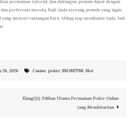
ihan permainan, tutorial, dan dukungan, pemain dapat dengan
dan preferensi mereka. Baik Anda seorang pemula yang ingin
 yang mencari tantangan baru, Ahliqq siap membantu Anda. Jadi
n!
y 26, 2026
Casino
,
poker
,
SBOBET88
,
Slot
ElangQQ: Pilihan Utama Permainan Poker Online
yang Mendebarkan