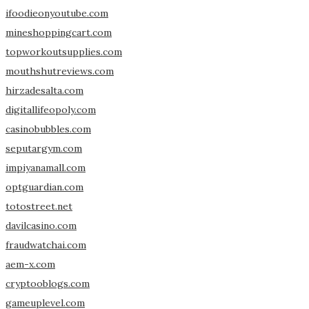
ifoodieonyoutube.com
mineshoppingcart.com
topworkoutsupplies.com
mouthshutreviews.com
hirzadesalta.com
digitallifeopoly.com
casinobubbles.com
seputargym.com
impiyanamall.com
optguardian.com
totostreet.net
davilcasino.com
fraudwatchai.com
aem-x.com
cryptooblogs.com
gameuplevel.com