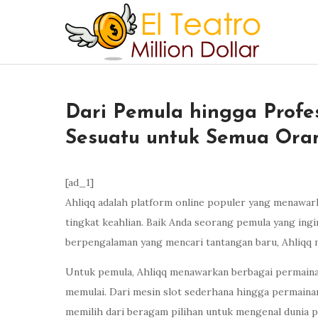
Skip
to
Jelajahi 
Kumpul
content
menyenan
Dari Pemula hingga Profe
Sesuatu untuk Semua Ora
[ad_1]
Ahliqq adalah platform online populer yang menawa
tingkat keahlian. Baik Anda seorang pemula yang ing
berpengalaman yang mencari tantangan baru, Ahliqq 
Untuk pemula, Ahliqq menawarkan berbagai permainan
memulai. Dari mesin slot sederhana hingga permainan
memilih dari beragam pilihan untuk mengenal dunia pe