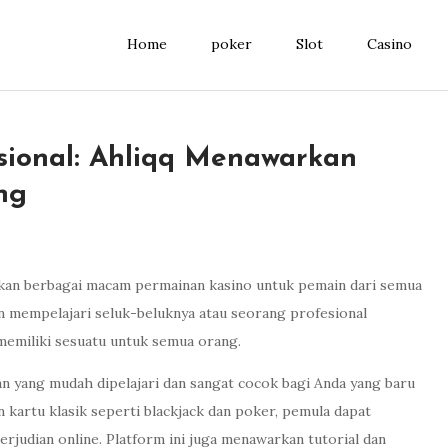
Home
poker
Slot
Casino
kumpulan daftar situs judi online terbaik dan PKV Games terpercay
an Daftar Situs Judi Online Terbaik dan 
gkan.
sional: Ahliqq Menawarkan
ng
rkan berbagai macam permainan kasino untuk pemain dari semua
in mempelajari seluk-beluknya atau seorang profesional
memiliki sesuatu untuk semua orang.
 yang mudah dipelajari dan sangat cocok bagi Anda yang baru
 kartu klasik seperti blackjack dan poker, pemula dapat
rjudian online. Platform ini juga menawarkan tutorial dan