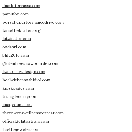
duatloterrassa.com
pamufon.com
porscheperformancedrive.com
tamethekraken.org
lutzinator.com
ondasrl.com
blife2016.com
glutenfreesnowboarder.com
lizmorrowdesign.com
healwithcannabidiol.com
kioskpages.com
trianglecurry.com
imagedum.com
thetowerswellnessretreat.com
officialgelatostrain.com
kaethejeweler.com