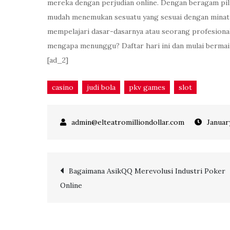
mereka dengan perjudian online. Dengan beragam pil
mudah menemukan sesuatu yang sesuai dengan minat 
mempelajari dasar-dasarnya atau seorang profesional
mengapa menunggu? Daftar hari ini dan mulai bermai
[ad_2]
casino
judi bola
pkv games
slot
Januar
Post
Bagaimana AsikQQ Merevolusi Industri Poker
Online
navigation