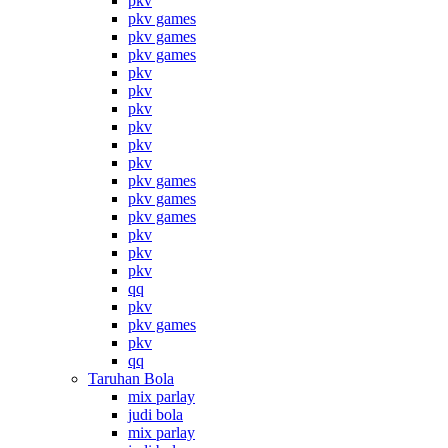
pkv
pkv games
pkv games
pkv games
pkv
pkv
pkv
pkv
pkv
pkv
pkv games
pkv games
pkv games
pkv
pkv
pkv
qq
pkv
pkv games
pkv
qq
Taruhan Bola
mix parlay
judi bola
mix parlay