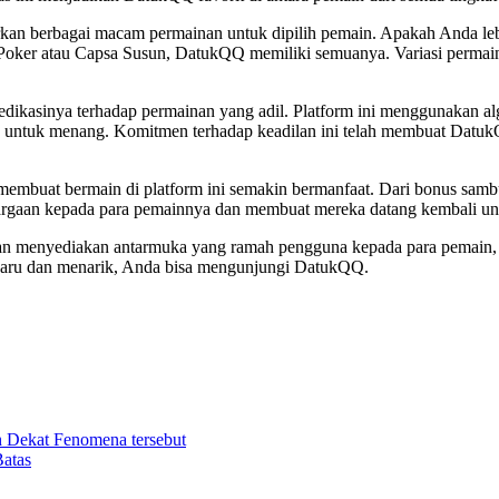
 berbagai macam permainan untuk dipilih pemain. Apakah Anda lebih
Poker atau Capsa Susun, DatukQQ memiliki semuanya. Variasi permaina
 dedikasinya terhadap permainan yang adil. Platform ini menggunakan
 untuk menang. Komitmen terhadap keadilan ini telah membuat DatukQQ
embuat bermain di platform ini semakin bermanfaat. Dari bonus sambu
argaan kepada para pemainnya dan membuat mereka datang kembali un
gan menyediakan antarmuka yang ramah pengguna kepada para pemain, 
 baru dan menarik, Anda bisa mengunjungi DatukQQ.
 Dekat Fenomena tersebut
atas