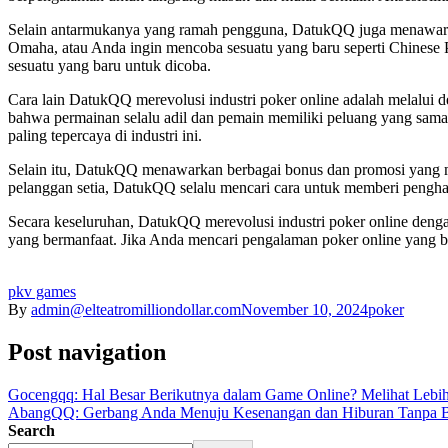
Selain antarmukanya yang ramah pengguna, DatukQQ juga menawarkan
Omaha, atau Anda ingin mencoba sesuatu yang baru seperti Chinese 
sesuatu yang baru untuk dicoba.
Cara lain DatukQQ merevolusi industri poker online adalah melalui
bahwa permainan selalu adil dan pemain memiliki peluang yang sama
paling tepercaya di industri ini.
Selain itu, DatukQQ menawarkan berbagai bonus dan promosi yang m
pelanggan setia, DatukQQ selalu mencari cara untuk memberi pengh
Secara keseluruhan, DatukQQ merevolusi industri poker online den
yang bermanfaat. Jika Anda mencari pengalaman poker online yang
pkv games
By
admin@elteatromilliondollar.com
November 10, 2024
poker
Post navigation
Gocengqq: Hal Besar Berikutnya dalam Game Online? Melihat Lebih
AbangQQ: Gerbang Anda Menuju Kesenangan dan Hiburan Tanpa B
Search