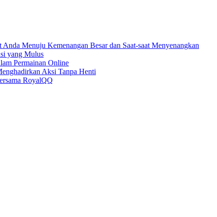
et Anda Menuju Kemenangan Besar dan Saat-saat Menyenangkan
si yang Mulus
lam Permainan Online
enghadirkan Aksi Tanpa Henti
bersama RoyalQQ