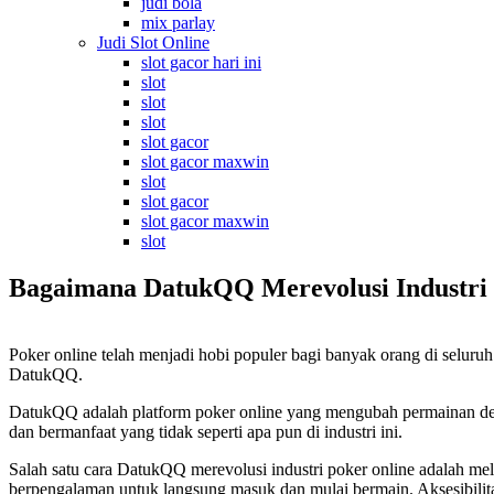
judi bola
mix parlay
Judi Slot Online
slot gacor hari ini
slot
slot
slot
slot gacor
slot gacor maxwin
slot
slot gacor
slot gacor maxwin
slot
Bagaimana DatukQQ Merevolusi Industri 
Poker online telah menjadi hobi populer bagi banyak orang di seluru
DatukQQ.
DatukQQ adalah platform poker online yang mengubah permainan den
dan bermanfaat yang tidak seperti apa pun di industri ini.
Salah satu cara DatukQQ merevolusi industri poker online adalah m
berpengalaman untuk langsung masuk dan mulai bermain. Aksesibilita