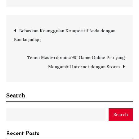
Post
Bebaskan Keunggulan Kompetitif Anda dengan
Bandarjudiqq
navigation
Temui Masterdomino99: Game Online Pro yang
Mengambil Internet dengan Storm
Search
Search
Recent Posts