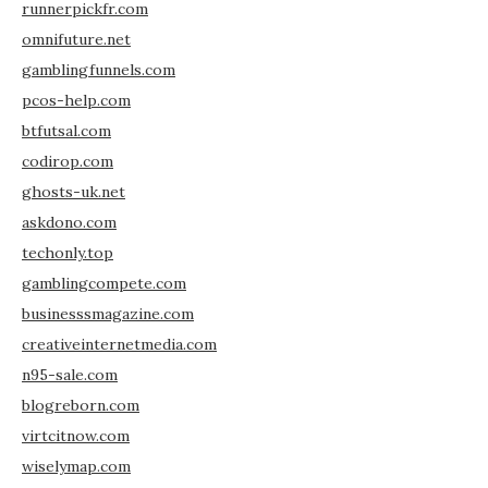
runnerpickfr.com
omnifuture.net
gamblingfunnels.com
pcos-help.com
btfutsal.com
codirop.com
ghosts-uk.net
askdono.com
techonly.top
gamblingcompete.com
businesssmagazine.com
creativeinternetmedia.com
n95-sale.com
blogreborn.com
virtcitnow.com
wiselymap.com