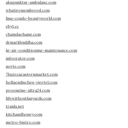
akupunktur-ambulanz.com
whatiremembered.com
linq-condo-beautyworld.com
ebyt.cc
chaindaohang.com
drmarkbuddha.com
lg-air-conditioning-maintenance.com
infoorator.com
novte.com
7hpizzaeasternmarket.com
hollaendisches-viertel.com
proengine-ultra24.com
lifewithoutlanyards.com
traida.net
kitchandhoney.com
metro-bistro.com