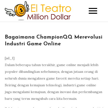
Skip
to
Jelajahi kumpulan
Kumpulan
content
daftar situs judi
Daftar
online terbaik dan
PKV Games
Situs Judi
terpercaya di
Indonesia untuk
Bagaimana ChampionQQ Merevolusi
Online
pengalaman bermain
Industri Game Online
yang aman dan
Terbaik
menyenangkan.
dan PKV
[ad_1]
Games
Dalam beberapa tahun terakhir, game online menjadi lebih
Terpercaya
populer dibandingkan sebelumnya, dengan jutaan orang di
di
seluruh dunia mengakses game favorit mereka setiap hari.
Seiring dengan kemajuan teknologi, industri game online
Indonesia
juga mengalami kemajuan, dengan inovasi dan perkembangan
baru yang terus mengubah cara kita bermain.