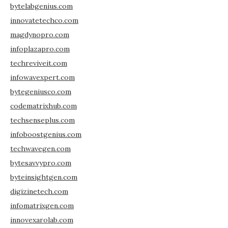
bytelabgenius.com
innovatetechco.com
magdynopro.com
infoplazapro.com
techreviveit.com
infowavexpert.com
bytegeniusco.com
codematrixhub.com
techsenseplus.com
infoboostgenius.com
techwavegen.com
bytesavvypro.com
byteinsightgen.com
digizinetech.com
infomatrixgen.com
innovexarolab.com