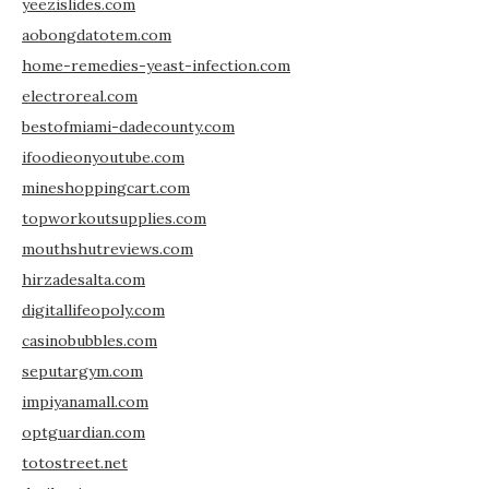
yeezislides.com
aobongdatotem.com
home-remedies-yeast-infection.com
electroreal.com
bestofmiami-dadecounty.com
ifoodieonyoutube.com
mineshoppingcart.com
topworkoutsupplies.com
mouthshutreviews.com
hirzadesalta.com
digitallifeopoly.com
casinobubbles.com
seputargym.com
impiyanamall.com
optguardian.com
totostreet.net