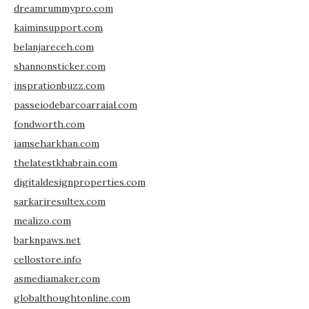
dreamrummypro.com
kaiminsupport.com
belanjareceh.com
shannonsticker.com
insprationbuzz.com
passeiodebarcoarraial.com
fondworth.com
iamseharkhan.com
thelatestkhabrain.com
digitaldesignproperties.com
sarkariresultex.com
mealizo.com
barknpaws.net
cellostore.info
asmediamaker.com
globalthoughtonline.com